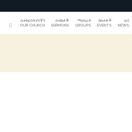
ቤተክርስትያናችን
ስብከቶች
ማሀበራት
ክስተቶች
ዜና
OUR CHURCH
SERMONS
GROUPS
EVENTS
NEWS